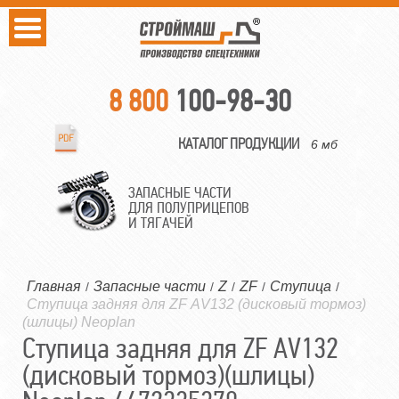
8 800
100-98-30
КАТАЛОГ ПРОДУКЦИИ
6 мб
ЗАПАСНЫЕ ЧАСТИ
ДЛЯ ПОЛУПРИЦЕПОВ
И ТЯГАЧЕЙ
Главная
Запасные части
Z
ZF
Ступица
/
/
/
/
/
Ступица задняя для ZF АV132 (дисковый тормоз)
(шлицы) Neoplan
Ступица задняя для ZF АV132
(дисковый тормоз)(шлицы)