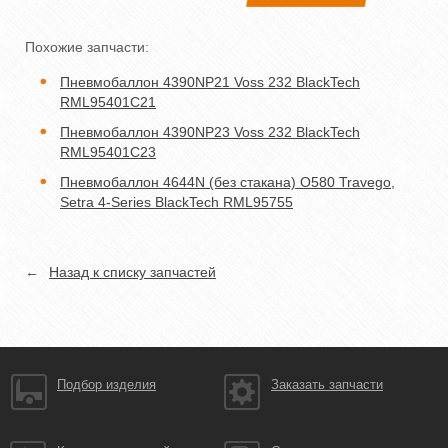
Похожие запчасти:
Пневмобаллон 4390NP21 Voss 232 BlackTech
RML95401C21
Пневмобаллон 4390NP23 Voss 232 BlackTech
RML95401C23
Пневмобаллон 4644N (без стакана) O580 Travego,
Setra 4-Series BlackTech RML95755
←
Назад к списку запчастей
Подбор изделия
Заказать запчасти