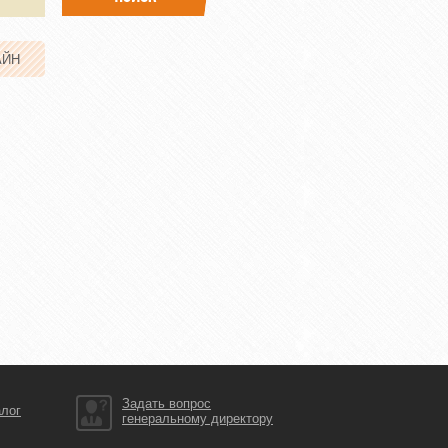
АЙН
Задать вопрос
алог
генеральному директору