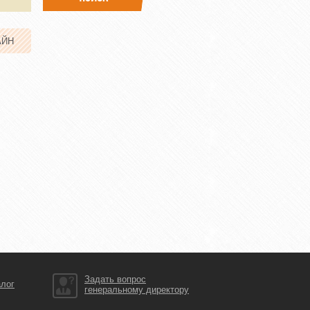
АЙН
Задать вопрос
алог
генеральному директору