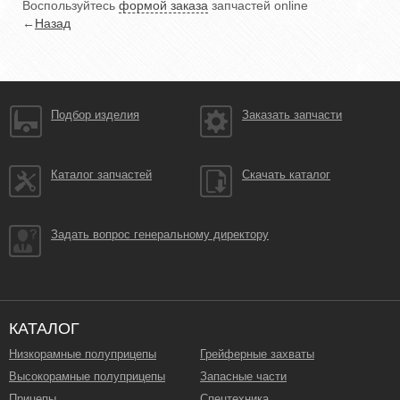
Воспользуйтесь
формой заказа
запчастей online
←
Назад
Подбор изделия
Заказать запчасти
Каталог запчастей
Скачать каталог
Задать вопрос генеральному директору
КАТАЛОГ
Низкорамные полуприцепы
Грейферные захваты
Высокорамные полуприцепы
Запасные части
Прицепы
Спецтехника