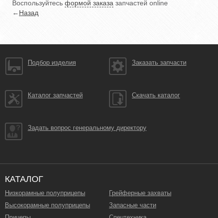
Воспользуйтесь
формой заказа
запчастей online
←
Назад
Подбор изделия
Заказать запчасти
Каталог запчастей
Скачать каталог
Задать вопрос генеральному директору
КАТАЛОГ
Низкорамные полуприцепы
Грейферные захваты
Высокорамные полуприцепы
Запасные части
Прицепы
Спецтехника