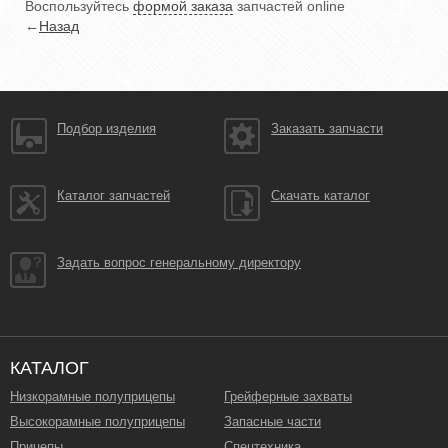
Воспользуйтесь
формой заказа
запчастей online
←
Назад
Подбор изделия
Заказать запчасти
Каталог запчастей
Скачать каталог
Задать вопрос генеральному директору
КАТАЛОГ
Низкорамные полуприцепы
Грейферные захваты
Высокорамные полуприцепы
Запасные части
Прицепы
Спецтехника