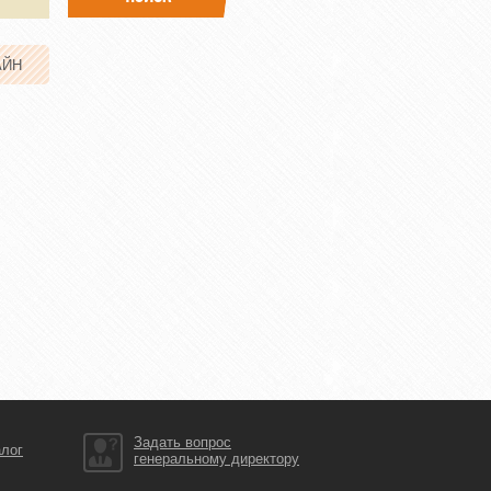
АЙН
Задать вопрос
алог
генеральному директору