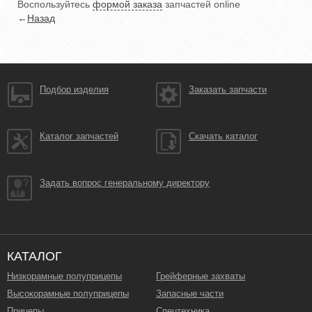
Воспользуйтесь
формой заказа
запчастей online
←
Назад
Подбор изделия
Заказать запчасти
Каталог запчастей
Скачать каталог
Задать вопрос генеральному директору
КАТАЛОГ
Низкорамные полуприцепы
Грейферные захваты
Высокорамные полуприцепы
Запасные части
Прицепы
Спецтехника