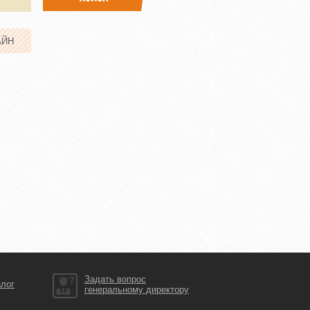
АЙН
Задать вопрос
алог
генеральному директору