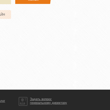
АЙН
Задать вопрос
алог
генеральному директору