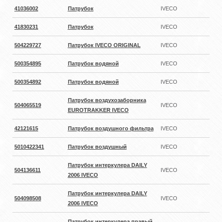
41036002
Патрубок
IVECO
41830231
Патрубок
IVECO
504229727
Патрубок IVECO ORIGINAL
IVECO
500354895
Патрубок водяной
IVECO
500354892
Патрубок водяной
IVECO
Патрубок воздухозаборника
504065519
IVECO
EUROTRAKKER IVECO
42121615
Патрубок воздушного фильтра
IVECO
5010422341
Патрубок воздушный
IVECO
Патрубок интеркулера DAILY
504136611
IVECO
2006 IVECO
Патрубок интеркулера DAILY
504098508
IVECO
2006 IVECO
Патрубок интеркулера правый