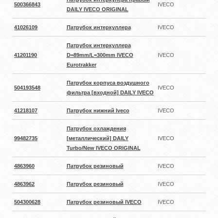
500366843
IVECO
DAILY IVECO ORIGINAL
41026109
Патрубок интеркуллера
IVECO
Патрубок интеркуллера
41201190
D=89mm/L=300mm IVECO
IVECO
Eurotrakker
Патрубок корпуса воздушного
504193548
IVECO
фильтра [входной] DAILY IVECO
41218107
Патрубок нижний Iveco
IVECO
Патрубок охлаждения
99482735
[металлический] DAILY
IVECO
Turbo/New IVECO ORIGINAL
4863960
Патрубок резиновый
IVECO
4863962
Патрубок резиновый
IVECO
504300628
Патрубок резиновый IVECO
IVECO