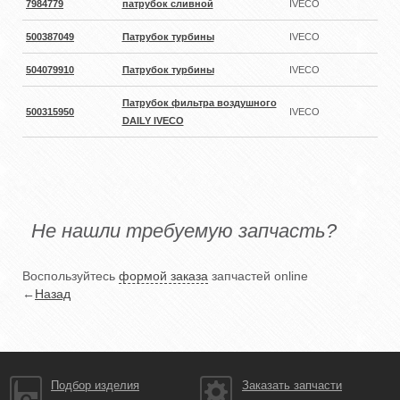
7984779
патрубок сливной
IVECO
500387049
Патрубок турбины
IVECO
504079910
Патрубок турбины
IVECO
Патрубок фильтра воздушного
500315950
IVECO
DAILY IVECO
Не нашли требуемую запчасть?
Воспользуйтесь
формой заказа
запчастей online
←
Назад
Подбор изделия
Заказать запчасти