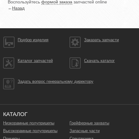
Воспользуйтесь
формой заказа
запчастей online
←
Назад
Подбор изделия
Заказать запчасти
Каталог запчастей
Скачать каталог
Задать вопрос генеральному директору
КАТАЛОГ
Низкорамные полуприцепы
Грейферные захваты
Высокорамные полуприцепы
Запасные части
Прицепы
Спецтехника