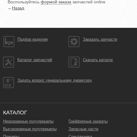
Воспользуйтесь
формой заказа
запчастей online
←
Назад
Подбор изделия
Заказать запчасти
Каталог запчастей
Скачать каталог
Задать вопрос генеральному директору
КАТАЛОГ
Низкорамные полуприцепы
Грейферные захваты
Высокорамные полуприцепы
Запасные части
Прицепы
Спецтехника