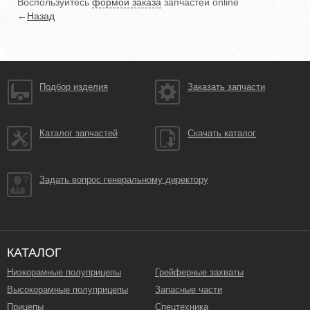
Воспользуйтесь
формой заказа
запчастей online
←
Назад
Подбор изделия
Заказать запчасти
Каталог запчастей
Скачать каталог
Задать вопрос генеральному директору
КАТАЛОГ
Низкорамные полуприцепы
Грейферные захваты
Высокорамные полуприцепы
Запасные части
Прицепы
Спецтехника