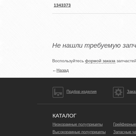
1343373
Не нашли требуемую зап
Воспользуйтесь
формой заказа
запчастей
←
Назад
Подбор изделия
Зака
КАТАЛОГ
Низкорамные полуприцепы
Грейферные
Высокорамные полуприцепы
Запасные ч