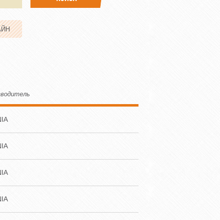
АЙН
зводитель
IA
IA
IA
IA