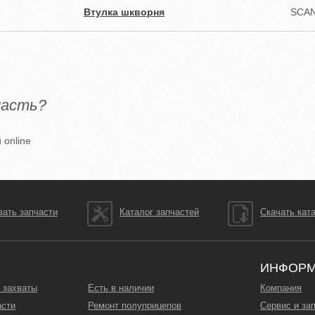
Втулка шкворня
SCAN
часть?
 online
зать запчасти
Каталог запчастей
Скачать кат
ИНФОР
 захваты
Есть в наличии
Компания
асти
Ремонт полуприцепов
Сервис и за