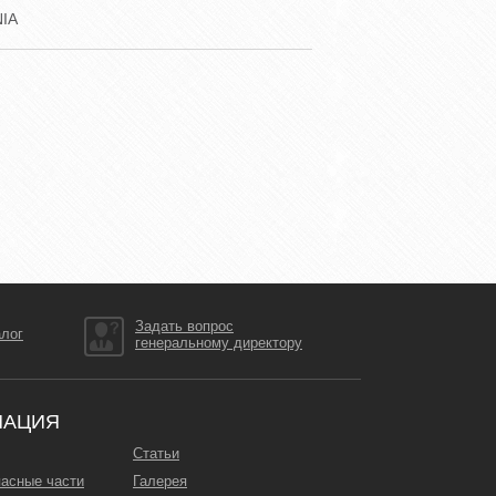
IA
Задать вопрос
алог
генеральному директору
МАЦИЯ
Статьи
пасные части
Галерея