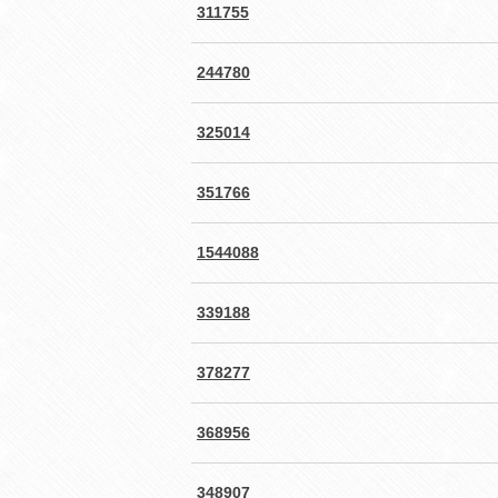
311755
244780
325014
351766
1544088
339188
378277
368956
348907