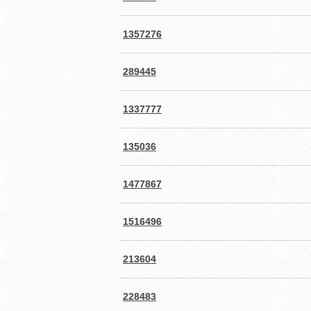
1357276
289445
1337777
135036
1477867
1516496
213604
228483