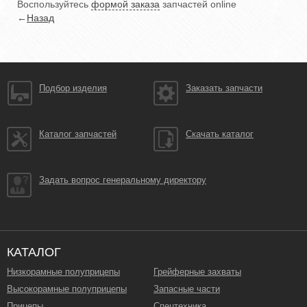
Воспользуйтесь
формой заказа
запчастей online
←
Назад
Подбор изделия
Заказать запчасти
Каталог запчастей
Скачать каталог
Задать вопрос генеральному директору
КАТАЛОГ
Низкорамные полуприцепы
Грейферные захваты
Высокорамные полуприцепы
Запасные части
Прицепы
Спецтехника