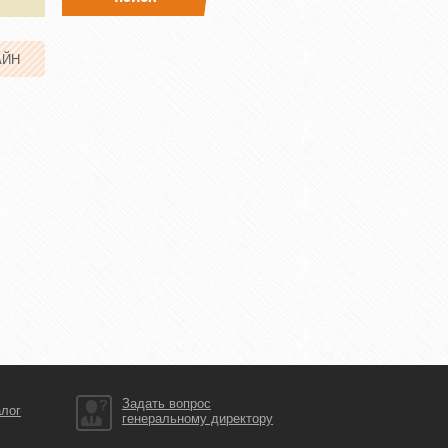
АЙН
Задать вопрос
алог
генеральному директору