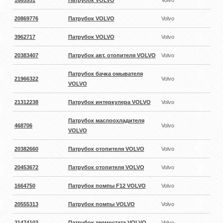
20869776
Патрубок VOLVO
Volvo
3962717
Патрубок VOLVO
Volvo
20383407
Патрубок авт. отопителя VOLVO
Volvo
Патрубок бачка омывателя
21966322
Volvo
VOLVO
21312238
Патрубок интеркулера VOLVO
Volvo
Патрубок маслоохладителя
468706
Volvo
VOLVO
20382660
Патрубок отопителя VOLVO
Volvo
20453672
Патрубок отопителя VOLVO
Volvo
1664750
Патрубок помпы F12 VOLVO
Volvo
20555313
Патрубок помпы VOLVO
Volvo
21474103
Патрубок термостата VOLVO
Volvo