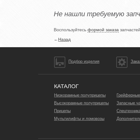
Не нашли требуемую зап
Воспользуйтесь
формой заказа
запчастей
←
Назад
Подбор изделия
Зака
КАТАЛОГ
Низкорамные полуприцепы
Грейферные
Высокорамные полуприцепы
Запасные ч
Прицепы
Спецтехник
Мультилифты и ломовозы
Дополнител