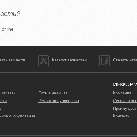
часть?
 online
зать запчасти
Каталог запчастей
Скачать кат
ИНФОР
 захваты
Есть в наличии
Компания
асти
Ремонт полуприцепов
Сервис и за
а
Преимущест
ьное оборудование
Контакты