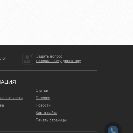
Задать вопрос
алог
генеральному директору
МАЦИЯ
Статьи
пасные части
Галерея
ва
Новости
Карта сайта
Печать страницы